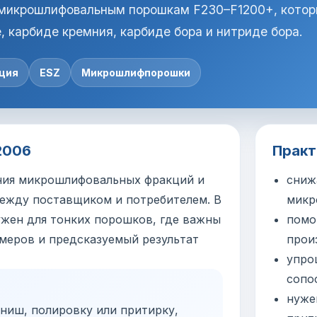
к микрошлифовальным порошкам F230–F1200+, кото
, карбиде кремния, карбиде бора и нитриде бора.
ция
ESZ
Микрошлифпорошки
2006
Практ
ания микрошлифовальных фракций и
сниж
между поставщиком и потребителем. В
микр
ужен для тонких порошков, где важны
помо
змеров и предсказуемый результат
прои
упро
сопо
нуже
ниш, полировку или притирку,