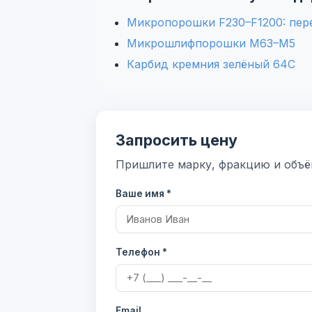
Микропорошки F230–F1200: пер
Микрошлифпорошки М63–М5
Карбид кремния зелёный 64С
Запросить цену
Пришлите марку, фракцию и объём
Ваше имя *
Телефон *
Email