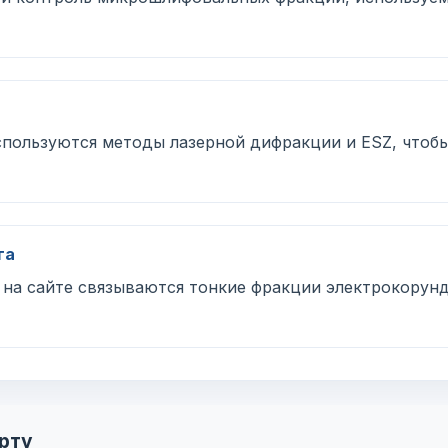
спользуются методы лазерной дифракции и ESZ, чтоб
га
на сайте связываются тонкие фракции электрокорунд
рту