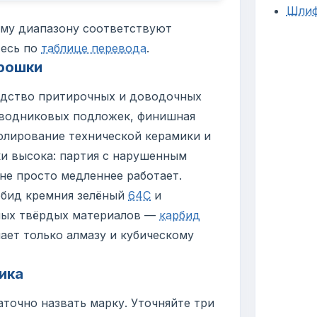
Шлиф
ому диапазону соответствуют
есь по
таблице перевода
.
рошки
дство притирочных и доводочных
роводниковых подложек, финишная
олирование технической керамики и
ки высока: партия с нарушенным
не просто медленнее работает.
рбид кремния зелёный
64С
и
амых твёрдых материалов —
карбид
пает только алмазу и кубическому
ика
точно назвать марку. Уточняйте три