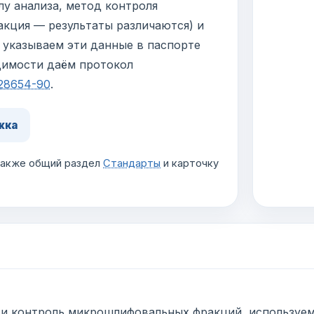
лу анализа, метод контроля
акция — результаты различаются) и
 указываем эти данные в паспорте
димости даём протокол
28654-90
.
жка
 также общий раздел
Стандарты
и карточку
ы и контроль микрошлифовальных фракций, используем