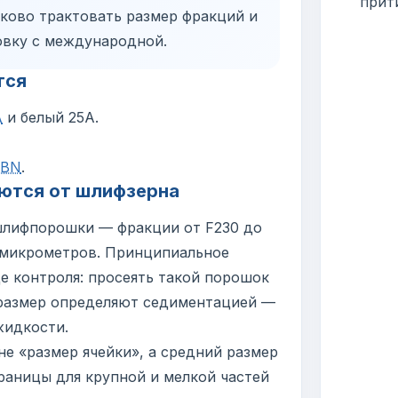
прит
аково трактовать размер фракций и
овку с международной.
тся
А
и белый 25А.
 BN
.
ются от шлифзерна
шлифпорошки — фракции от F230 до
0 микрометров. Принципиальное
е контроля: просеять такой порошок
 размер определяют седиментацией —
жидкости.
 не «размер ячейки», а средний размер
границы для крупной и мелкой частей