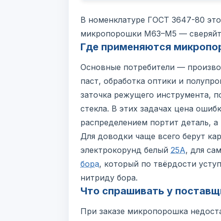
В номенклатуре ГОСТ 3647-80 эт
микропорошки М63–М5 — сверяйт
Где применяются микропо
Основные потребители — произво
паст, обработка оптики и полуп
заточка режущего инструмента, п
стекла. В этих задачах цена ошиб
распределением портит деталь, а 
Для доводки чаще всего берут ка
электрокорунд белый
25А
, для с
бора
, который по твёрдости усту
нитриду бора.
Что спрашивать у поставщ
При заказе микропорошка недоста