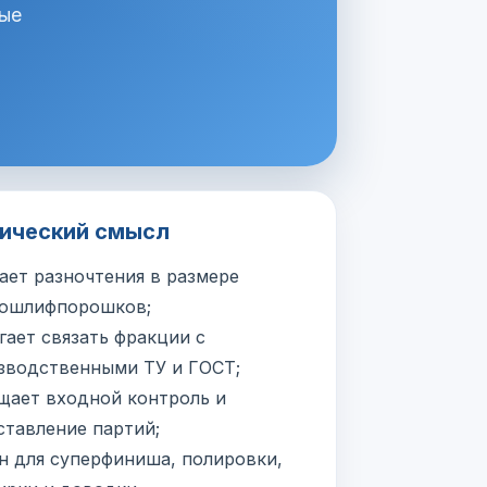
рые
ический смысл
ает разночтения в размере
ошлифпорошков;
гает связать фракции с
зводственными ТУ и ГОСТ;
щает входной контроль и
ставление партий;
н для суперфиниша, полировки,