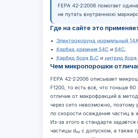
FEPA 42-2:2006 помогает один
не путать внутреннюю маркир
Где на сайте это применяе
Электрокорунд нормальный 14
Карбид кремния 54С
и
64С
.
Карбид бора B₄C
и
нитрид бора
Чем микропорошки отлича
FEPA 42-2:2006 описывает микро
F1200, то есть всё, что тоньше 6
отличие от макрофракций в метод
через сито невозможно, поэтому
по скорости осаждения частиц в 
Из-за этого в стандарте задаётся
частицы d₅₀ с допуском, а также 