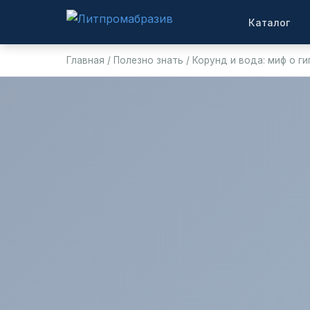
Каталог
Главная
/
Полезно знать
/
Корунд и вода: миф о г