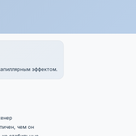
 капиллярным эффектом.
женер
пичен, чем он